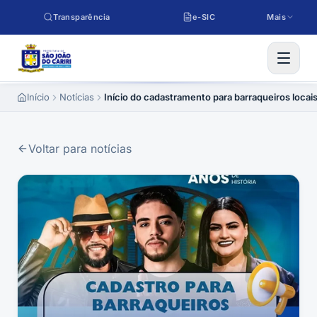
Pular para o conteúdo
Transparência
e-SIC
Mais
Início
Notícias
Início do cadastramento para barraqueiros locai
Voltar para notícias