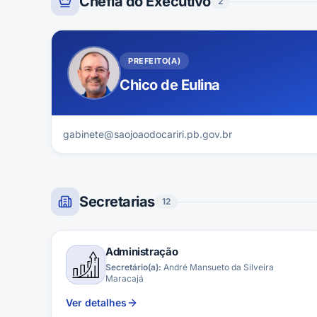
Chefia do Executivo
2
PREFEITO(A)
Chico de Eulina
gabinete@saojoaodocariri.pb.gov.br
Secretarias
12
Administração
Secretário(a):
André Mansueto da Silveira
Maracajá
Ver detalhes