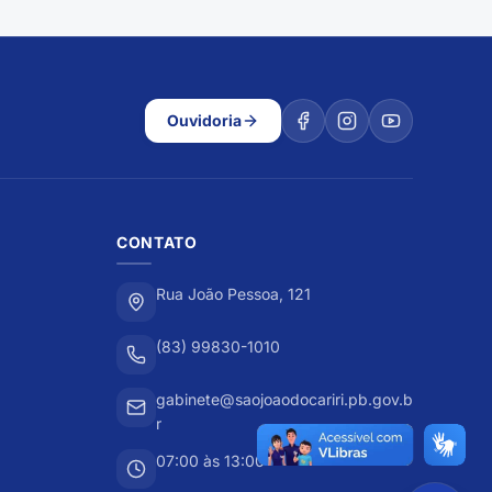
Ouvidoria
CONTATO
Rua João Pessoa, 121
(83) 99830-1010
gabinete@saojoaodocariri.pb.gov.b
r
07:00 às 13:00