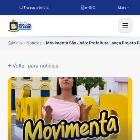
Pular para o conteúdo
Transparência
e-SIC
Mais
Início
Notícias
Movimenta São João: Prefeitura Lança Projeto P
Voltar para notícias