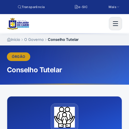
Pular para o conteúdo
Transparência
e-SIC
Mais
Início
O Governo
Conselho Tutelar
ÓRGÃO
Conselho Tutelar