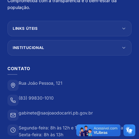
Comprometida com a transparência e o bem-estar da
população.
LINKS ÚTEIS
INSTITUCIONAL
CONTATO
Rua João Pessoa, 121
(83) 99830-1010
gabinete@saojoaodocariri.pb.gov.br
Segunda-feira: 8h às 12h e 13h às 17h Terça-feira a
Sexta-feira: 8h às 13h