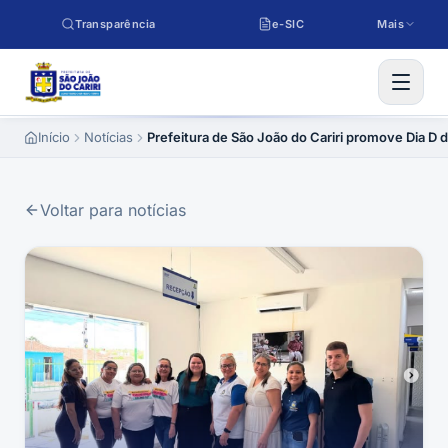
Pular para o conteúdo
Transparência
e-SIC
Mais
Início
Notícias
Prefeitura de São João do Cariri promove Dia D 
Voltar para notícias