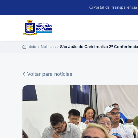
Pular para o conteúdo
Portal da Transparência
Início
Notícias
São João do Cariri realiza 2ª Conferênc
Voltar para notícias