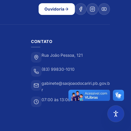
Ouvidoria
CONTATO
Rua João Pessoa, 121
(83) 99830-1010
gabinete@saojoaodocariri.pb.gov.b
r
07:00 às 13:00