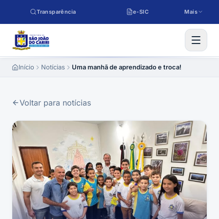
Pular para o conteúdo
Transparência
e-SIC
Mais
Início
Notícias
Uma manhã de aprendizado e troca!
Voltar para notícias