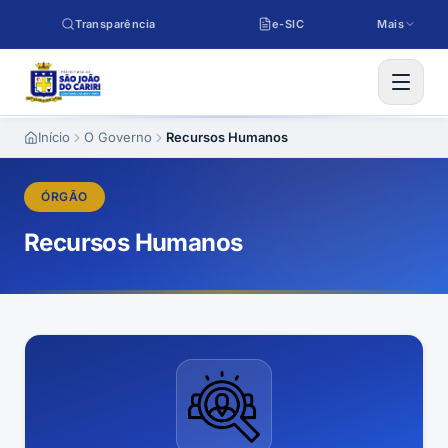
Pular para o conteúdo
Transparência
e-SIC
Mais
Início
O Governo
Recursos Humanos
ÓRGÃO
Recursos Humanos