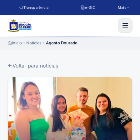
Pular para o conteúdo
Transparência
e-SIC
Mais
Início
Notícias
Agosto Dourado
Voltar para notícias