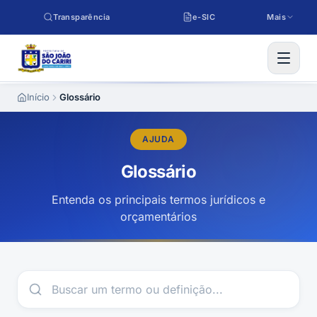
Pular para o conteúdo
Transparência
e-SIC
Mais
Início
Glossário
AJUDA
Glossário
Entenda os principais termos jurídicos e
orçamentários