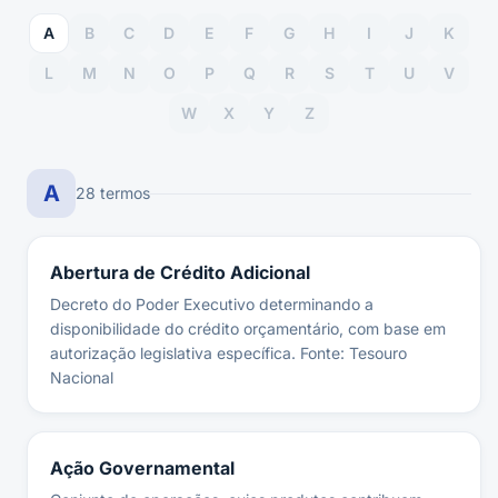
A
B
C
D
E
F
G
H
I
J
K
L
M
N
O
P
Q
R
S
T
U
V
W
X
Y
Z
A
28
termo
s
Abertura de Crédito Adicional
Decreto do Poder Executivo determinando a
disponibilidade do crédito orçamentário, com base em
autorização legislativa específica. Fonte: Tesouro
Nacional
Ação Governamental