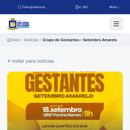
Pular para o conteúdo
Transparência
e-SIC
Mais
Início
Notícias
Grupo de Gestantes – Setembro Amarelo
Voltar para notícias