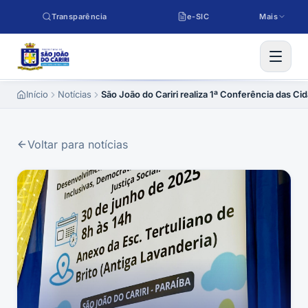
Pular para o conteúdo
Transparência
e-SIC
Mais
Início
Notícias
São João do Cariri realiza 1ª Conferência das C
Voltar para notícias